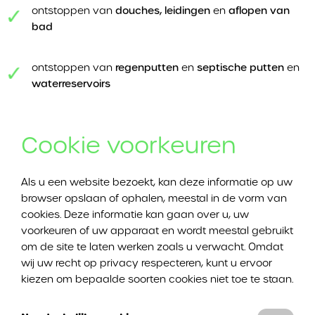
ontstoppen van
douches, leidingen
en
aflopen van
bad
ontstoppen van
regenputten
en
septische putten
en
waterreservoirs
Cookie voorkeuren
Heeft u een verstopt bad dat zo snel mogelijk ontstopt
moet worden, maar is het laat in de avond? Ook dan kan
u bij Ontstoppingswerken DVI Ontstoppingen terecht.
Als u een website bezoekt, kan deze informatie op uw
Dankzij onze spoeddienst kunnen wij ontstoppingen in
browser opslaan of ophalen, meestal in de vorm van
Linkebeek ook buiten kantooruren uitvoeren.
cookies. Deze informatie kan gaan over u, uw
voorkeuren of uw apparaat en wordt meestal gebruikt
om de site te laten werken zoals u verwacht. Omdat
Bad ontstoppen in Linkebeek
wij uw recht op privacy respecteren, kunt u ervoor
kiezen om bepaalde soorten cookies niet toe te staan.
Een verstopt bad is erg vervelend. En het is belangrijk om
zo Snel mogelijk te handelen. Een verstopping van het