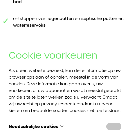
bad
ontstoppen van
regenputten
en
septische putten
en
waterreservoirs
Heeft u een verstopt bad dat zo snel mogelijk ontstopt
Cookie voorkeuren
moet worden, maar is het laat in de avond? Ook dan kan
u bij Ontstoppingswerken DVI Ontstoppingen terecht.
Dankzij onze spoeddienst kunnen wij ontstoppingen in
Als u een website bezoekt, kan deze informatie op uw
Zele ook buiten kantooruren uitvoeren.
browser opslaan of ophalen, meestal in de vorm van
cookies. Deze informatie kan gaan over u, uw
voorkeuren of uw apparaat en wordt meestal gebruikt
Bad ontstoppen in Zele
om de site te laten werken zoals u verwacht. Omdat
wij uw recht op privacy respecteren, kunt u ervoor
kiezen om bepaalde soorten cookies niet toe te staan.
Een verstopt bad is erg vervelend. En het is belangrijk om
zo Snel mogelijk te handelen. Een verstopping van het
Noodzakelijke cookies
bad komt nooit gelegen, maar als u ermee blijft wachten