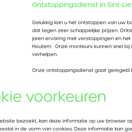
Ontstoppingsdienst in Sint-L
Gelukkig kan u het ontstoppen van uw ba
dat tegen zeer schappelijke prijzen. On
jaren ervaring met verstoppingen en het
Houtem . Onze monteurs kunnen snel bij
verhelpen.
Onze ontstoppingsdienst gaat geregeld bi
Lievens-Houtem langs om ontstoppingswe
ondersteunen met onder andere:
kie voorkeuren
ontstoppen van
WC
of
toilet
ebsite bezoekt, kan deze informatie op uw browser o
ontstoppen van
gootsteen
o
estal in de vorm van cookies. Deze informatie kan ga