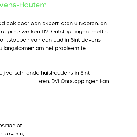
ievens-Houtem
d ook door een expert laten uitvoeren, en
tstoppingswerken DVI Ontstoppingen heeft al
 ontstoppen van een bad in Sint-Lievens-
 u langskomen om het probleem te
j verschillende huishoudens in Sint-
rken uit te voeren. DVI Ontstoppingen kan
pslaan of
f
pompbak
an over u,