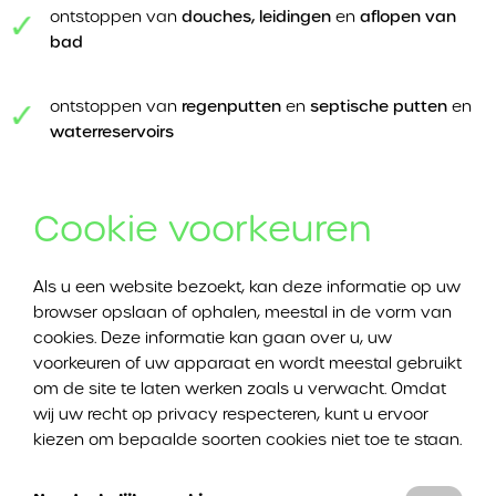
ontstoppen van
douches, leidingen
en
aflopen van
bad
ontstoppen van
regenputten
en
septische putten
en
waterreservoirs
Cookie voorkeuren
Heeft u een verstopt bad dat zo snel mogelijk ontstopt
moet worden, maar is het laat in de avond? Ook dan kan
u bij Ontstoppingswerken DVI Ontstoppingen terecht.
Als u een website bezoekt, kan deze informatie op uw
Dankzij onze spoeddienst kunnen wij ontstoppingen in
browser opslaan of ophalen, meestal in de vorm van
Leupegem ook buiten kantooruren uitvoeren.
cookies. Deze informatie kan gaan over u, uw
voorkeuren of uw apparaat en wordt meestal gebruikt
om de site te laten werken zoals u verwacht. Omdat
Bad ontstoppen in Leupegem
wij uw recht op privacy respecteren, kunt u ervoor
kiezen om bepaalde soorten cookies niet toe te staan.
Een verstopt bad is erg vervelend. En het is belangrijk om
zo Snel mogelijk te handelen. Een verstopping van het