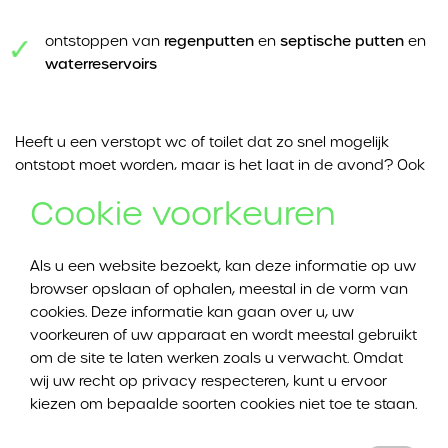
ontstoppen van
regenputten
en
septische putten
en
waterreservoirs
Heeft u een verstopt wc of toilet dat zo snel mogelijk
ontstopt moet worden, maar is het laat in de avond? Ook
dan kan u bij Ontstoppingswerken DVI Ontstoppingen
Cookie voorkeuren
terecht. Dankzij onze spoeddienst kunnen wij
ontstoppingen in Lot ook buiten kantooruren uitvoeren.
Als u een website bezoekt, kan deze informatie op uw
browser opslaan of ophalen, meestal in de vorm van
wc of toilet ontstoppen in Lot
cookies. Deze informatie kan gaan over u, uw
voorkeuren of uw apparaat en wordt meestal gebruikt
om de site te laten werken zoals u verwacht. Omdat
Een verstopt wc of toilet is erg vervelend. En het is
wij uw recht op privacy respecteren, kunt u ervoor
belangrijk om zo snel mogelijk te handelen. Een
kiezen om bepaalde soorten cookies niet toe te staan.
verstopping van het wc of toilet komt nooit gelegen, maar
als u ermee blijft wachten om het op te lossen, kunnen de