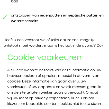
bad
ontstoppen van
regenputten
en
septische putten
en
waterreservoirs
Heeft u een verstopt wc of toilet dat zo snel mogelijk
ontstopt moet worden, maar is het laat in de avond? Ook
dan kan u bij Ontstoppingswerken DVI Ontstoppingen
Cookie voorkeuren
terecht. Dankzij onze spoeddienst kunnen wij
ontstoppingen in Huizingen ook buiten kantooruren
uitvoeren.
Als u een website bezoekt, kan deze informatie op uw
browser opslaan of ophalen, meestal in de vorm van
cookies. Deze informatie kan gaan over u, uw
wc of toilet ontstoppen in Huizingen
voorkeuren of uw apparaat en wordt meestal gebruikt
om de site te laten werken zoals u verwacht. Omdat
wij uw recht op privacy respecteren, kunt u ervoor
Een verstopt wc of toilet is erg vervelend. En het is
kiezen om bepaalde soorten cookies niet toe te staan.
belangrijk om zo snel mogelijk te handelen. Een