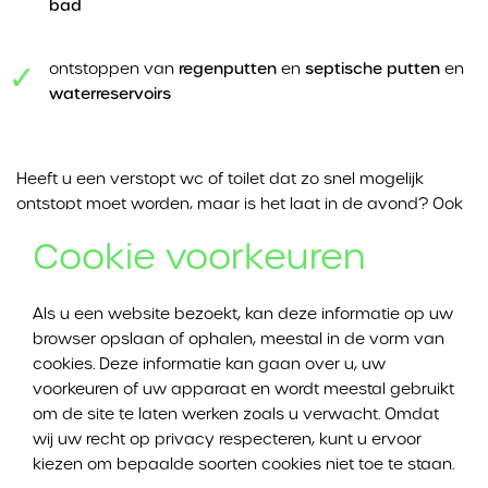
bad
ontstoppen van
regenputten
en
septische putten
en
waterreservoirs
Heeft u een verstopt wc of toilet dat zo snel mogelijk
ontstopt moet worden, maar is het laat in de avond? Ook
dan kan u bij Ontstoppingswerken DVI Ontstoppingen
Cookie voorkeuren
terecht. Dankzij onze spoeddienst kunnen wij
ontstoppingen in Liedekerke ook buiten kantooruren
uitvoeren.
Als u een website bezoekt, kan deze informatie op uw
browser opslaan of ophalen, meestal in de vorm van
cookies. Deze informatie kan gaan over u, uw
wc of toilet ontstoppen in Liedekerke
voorkeuren of uw apparaat en wordt meestal gebruikt
om de site te laten werken zoals u verwacht. Omdat
wij uw recht op privacy respecteren, kunt u ervoor
Een verstopt wc of toilet is erg vervelend. En het is
kiezen om bepaalde soorten cookies niet toe te staan.
belangrijk om zo snel mogelijk te handelen. Een