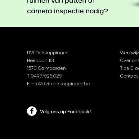
ruimen van putten of
camera inspectie nodig?
DVI Ontstoppingen
Werkwijz
Heirbaan 113
Over on
1570 Galmaarden
Tips & a
T
0497/525.025
Contact
E
info@dvi-ontstoppingen.be
Volg ons op Facebook!