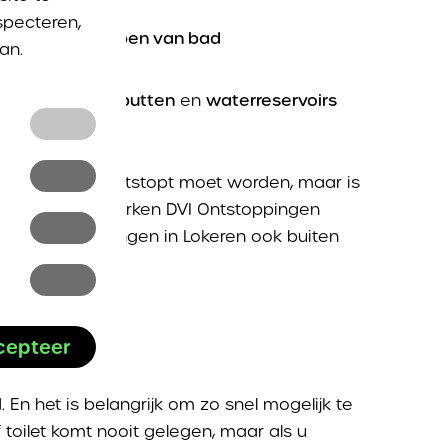
specteren,
idingen
en
aflopen van bad
an.
n
en
septische putten
en
waterreservoirs
en en
 snel mogelijk ontstopt moet worden, maar is
nkel
 Ontstoppingswerken DVI Ontstoppingen
rmatie over
e kan deze
 wij ontstoppingen in Lokeren ook buiten
 en op
bsite niet
n die u in
gebruikt om
 van u op.
rvoor u
rden, op
 helpen
 zodat u
eigenaar
keren
cepteer
 een
andere
. En het is belangrijk om zo snel mogelijk te
a altijd van
toilet komt nooit gelegen, maar als u