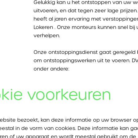
Gelukkig kan u het ontstoppen van uw wc
uitvoeren, en dat tegen zeer lage prijz
heeft al jaren ervaring met verstoppinge
Lokeren . Onze monteurs kunnen snel bi
verhelpen.
Onze ontstoppingsdienst gaat geregeld bi
om ontstoppingswerken uit te voeren. D
onder andere:
kie voorkeuren
ontstoppen van
WC
of
toilet
ontstoppen van
gootsteen
o
ebsite bezoekt, kan deze informatie op uw browser o
estal in de vorm van cookies. Deze informatie kan ga
ontstoppen van
afwasbak, 
ren of uw apparaat en wordt meestal gebruikt om de s