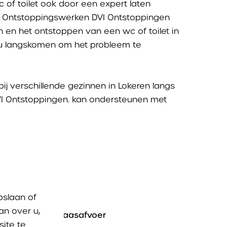
 of toilet ook door een expert laten
en. Ontstoppingswerken DVI Ontstoppingen
n en het ontstoppen van een wc of toilet in
j u langskomen om het probleem te
j verschillende gezinnen in Lokeren langs
VI Ontstoppingen. kan ondersteunen met
f
pompbak
pslaan of
an over u,
keuken
en
vatwaasafvoer
ite te