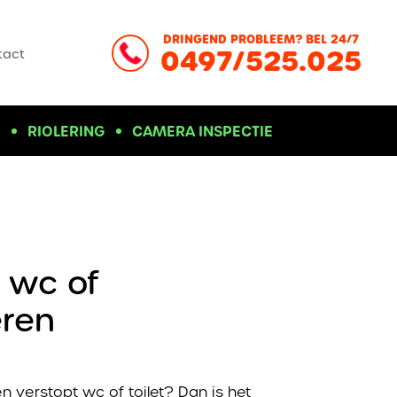
DRINGEND PROBLEEM? BEL 24/7
0497/525.025
tact
D
RIOLERING
CAMERA INSPECTIE
 wc of
eren
n verstopt wc of toilet? Dan is het