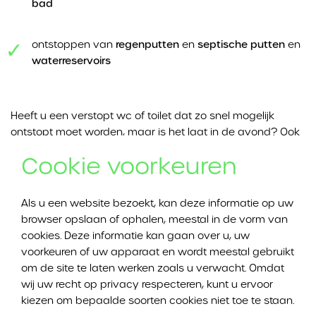
bad
ontstoppen van
regenputten
en
septische putten
en
waterreservoirs
Heeft u een verstopt wc of toilet dat zo snel mogelijk
ontstopt moet worden, maar is het laat in de avond? Ook
dan kan u bij Ontstoppingswerken DVI Ontstoppingen
Cookie voorkeuren
terecht. Dankzij onze spoeddienst kunnen wij
ontstoppingen in Kerksken ook buiten kantooruren
uitvoeren.
Als u een website bezoekt, kan deze informatie op uw
browser opslaan of ophalen, meestal in de vorm van
cookies. Deze informatie kan gaan over u, uw
wc of toilet ontstoppen in Kerksken
voorkeuren of uw apparaat en wordt meestal gebruikt
om de site te laten werken zoals u verwacht. Omdat
wij uw recht op privacy respecteren, kunt u ervoor
Een verstopt wc of toilet is erg vervelend. En het is
kiezen om bepaalde soorten cookies niet toe te staan.
belangrijk om zo snel mogelijk te handelen. Een