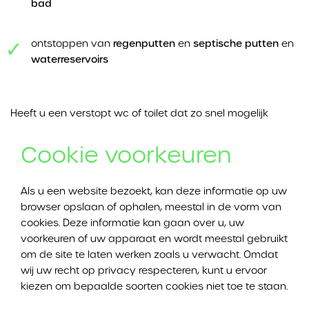
bad
ontstoppen van
regenputten
en
septische putten
en
waterreservoirs
Heeft u een verstopt wc of toilet dat zo snel mogelijk
ontstopt moet worden, maar is het laat in de avond? Ook
dan kan u bij Ontstoppingswerken DVI Ontstoppingen
Cookie voorkeuren
terecht. Dankzij onze spoeddienst kunnen wij
ontstoppingen in Heurne ook buiten kantooruren uitvoeren.
Als u een website bezoekt, kan deze informatie op uw
browser opslaan of ophalen, meestal in de vorm van
cookies. Deze informatie kan gaan over u, uw
wc of toilet ontstoppen in Heurne
voorkeuren of uw apparaat en wordt meestal gebruikt
om de site te laten werken zoals u verwacht. Omdat
Een verstopt wc of toilet is erg vervelend. En het is
wij uw recht op privacy respecteren, kunt u ervoor
belangrijk om zo snel mogelijk te handelen. Een
kiezen om bepaalde soorten cookies niet toe te staan.
verstopping van het wc of toilet komt nooit gelegen, maar