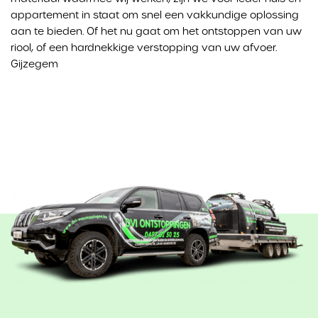
gebruikt door de eigenaar van de bezochte website.
ziet. Deze cookies kunnen die informatie delen met
appartement in staat om snel een vakkundige oplossing
andere organisaties of adverteerders. Dit zijn
aan te bieden. Of het nu gaat om het ontstoppen van uw
permanente cookies en bijna altijd van derden.
riool, of een hardnekkige verstopping van uw afvoer.
Gijzegem