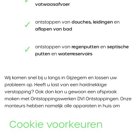
vatwaasafvoer
ontstoppen van
douches, leidingen
en
aflopen van bad
ontstoppen van
regenputten
en
septische
putten
en
waterreservoirs
Wij komen snel bij u langs in Gijzegem en lossen uw
probleem op. Heeft u last van een hardnekkige
verstopping? Ook dan kan u gewoon een afspraak
maken met Ontstoppingswerken DVI Ontstoppingen. Onze
monteurs hebben namelijk alle apparaten in huis om
iedere ontstopping te lijf te gaan.
Cookie voorkeuren
Is het niet de eerste keer dat u last heeft van een
verstopping? Ook dan is het goed om contact op te