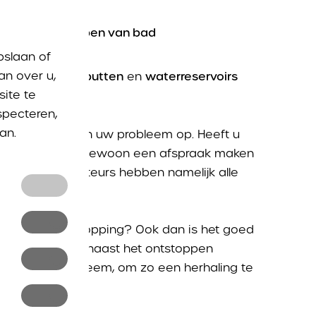
idingen
en
aflopen van bad
pslaan of
an over u,
n
en
septische putten
en
waterreservoirs
ite te
specteren,
an.
-Eichem en lossen uw probleem op. Heeft u
 Ook dan kan u gewoon een afspraak maken
en. Onze monteurs hebben namelijk alle
e lijf te gaan.
en en
eft van een verstopping? Ook dan is het goed
nkel
ngsdienst kan naast het ontstoppen
rmatie over
e kan deze
ak van het probleem, om zo een herhaling te
 en op
bsite niet
n die u in
gebruikt om
 van u op.
rvoor u
rden, op