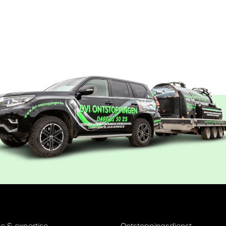
e & expertise
Ontstoppingsdienst