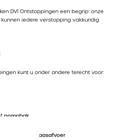
rken DVI Ontstoppingen een begrip: onze
 en kunnen iedere verstopping vakkundig
g
ingen kunt u onder andere terecht voor:
f
pompbak
keuken
en
vatwaasafvoer