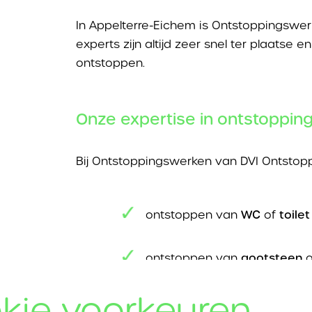
In Appelterre-Eichem is Ontstoppingswe
experts zijn altijd zeer snel ter plaatse
ontstoppen.
Onze expertise in ontstoppin
Bij Ontstoppingswerken van DVI Ontstopp
ontstoppen van
WC
of
toilet
ontstoppen van
gootsteen
o
kie voorkeuren
ontstoppen van
afwasbak, 