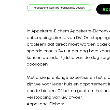
s houden uw online activiteit bij om adverteerders te
chtingen wilt, of uw gebruikersnaam en wachtwoord,
 dat de cookies uitsluitend worden gebruikt door de 
Accepteer enkel strikt noodzakelijke cookies
Ac
 advertenties te tonen of om te beperken hoe vaak u
 kunt inloggen.
ochte website.
Dag en nacht paraat voor ont
 ziet. Deze cookies kunnen die informatie delen met 
s of adverteerders. Dit zijn permanente cookies en bijn
In Appelterre-Eichem Appelterre-Eichem 
ontstoppingsdienst van DVI Ontstoppinge
probleem dat direct moet worden opgel
spoeddienst is 24 uur per dag bereikbaar
kunnen op ieder tijdstip van de dag zo
doorlopen.
Met onze jarenlange expertise en het pr
zijn we voor ieder huis en appartement 
aan te bieden. Of het nu gaat om het on
verstopping van uw afvoer.
Appelterre-Eichem