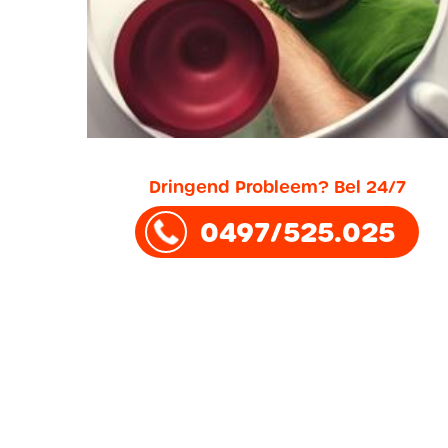
Dringend Probleem? Bel 24/7
0497/525.025