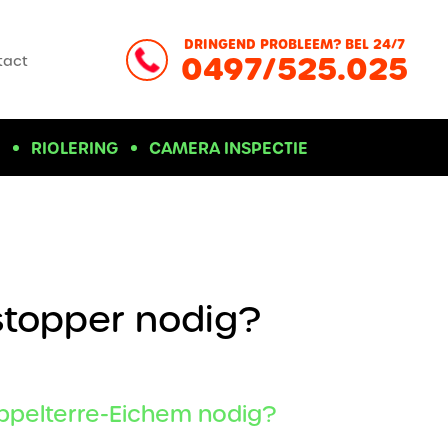
DRINGEND PROBLEEM? BEL 24/7
0497/525.025
tact
D
RIOLERING
CAMERA INSPECTIE
stopper nodig?
ppelterre-Eichem nodig?