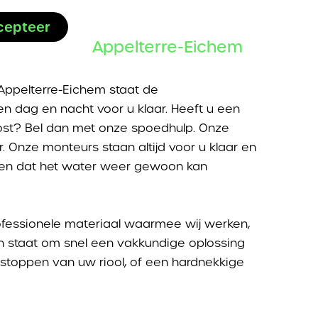
 helpen
 zodat u
eigenaar
cepteer
 een
stopping in Appelterre-Eichem
andere
a altijd van
Appelterre-Eichem staat de
n dag en nacht voor u klaar. Heeft u een
ost? Bel dan met onze spoedhulp. Onze
. Onze monteurs staan altijd voor u klaar en
rgen dat het water weer gewoon kan
ofessionele materiaal waarmee wij werken,
in staat om snel een vakkundige oplossing
tstoppen van uw riool, of een hardnekkige