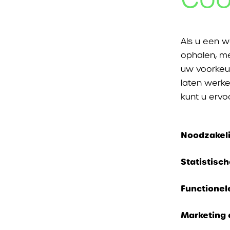
Als u een w
ophalen, me
uw voorkeu
laten werke
kunt u ervo
Noodzakeli
Deze cookie
Statistisc
kunnen nie
Ook bekend 
gebruikt w
Functionel
hoe u een w
uitschakele
Deze cookie
welke links
volledig co
Marketing 
het verlede
u te identi