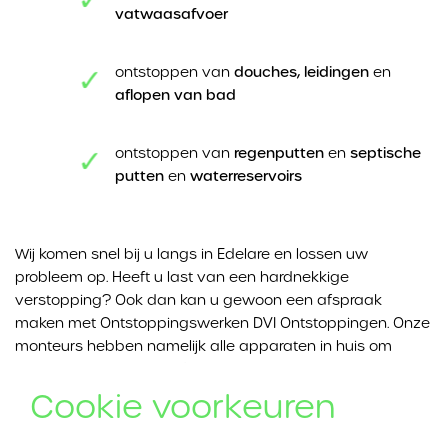
vatwaasafvoer
ontstoppen van
douches, leidingen
en
aflopen van bad
ontstoppen van
regenputten
en
septische
putten
en
waterreservoirs
Wij komen snel bij u langs in Edelare en lossen uw
probleem op. Heeft u last van een hardnekkige
verstopping? Ook dan kan u gewoon een afspraak
maken met Ontstoppingswerken DVI Ontstoppingen. Onze
monteurs hebben namelijk alle apparaten in huis om
iedere ontstopping te lijf te gaan.
Cookie voorkeuren
Is het niet de eerste keer dat u last heeft van een
verstopping? Ook dan is het goed om contact op te