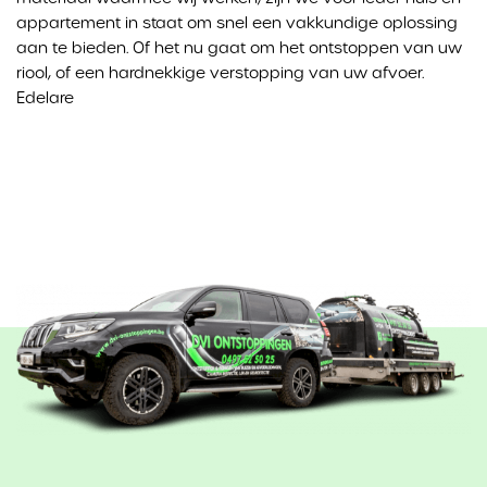
gebruikt door de eigenaar van de bezochte website.
ziet. Deze cookies kunnen die informatie delen met
appartement in staat om snel een vakkundige oplossing
andere organisaties of adverteerders. Dit zijn
aan te bieden. Of het nu gaat om het ontstoppen van uw
permanente cookies en bijna altijd van derden.
riool, of een hardnekkige verstopping van uw afvoer.
Edelare