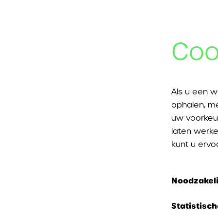
Coo
Als u een w
ophalen, me
uw voorkeu
laten werke
kunt u ervo
Noodzakeli
Deze cookie
Statistisc
kunnen nie