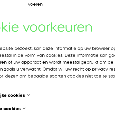
voeren.
De ontstoppingsdienst van DVI Ontstop
kie voorkeuren
ontstoppen van
WC
of
toilet
ebsite bezoekt, kan deze informatie op uw browser o
ontstoppen van
gootsteen
o
estal in de vorm van cookies. Deze informatie kan ga
ren of uw apparaat en wordt meestal gebruikt om de s
n zoals u verwacht. Omdat wij uw recht op privacy re
ontstoppen van
afwasbak, 
or kiezen om bepaalde soorten cookies niet toe te sta
ontstoppen van
douches, le
jke cookies
ontstoppen van
regenputte
s zijn noodzakelijk om de website te laten functioner
he cookies
t uitgeschakeld worden in onze systemen. Ze worden e