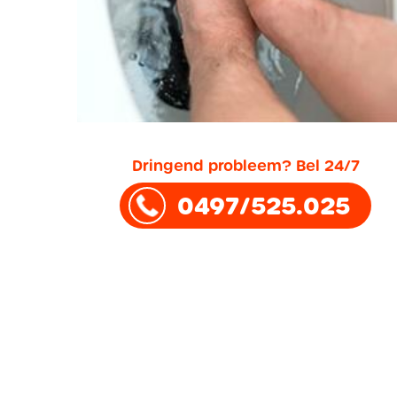
Dringend probleem? Bel 24/7
0497/525.025