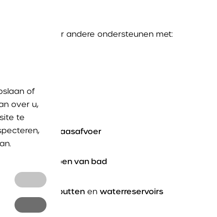
pingen kan onder andere ondersteunen met:
pslaan of
f
pompbak
an over u,
ite te
specteren,
keuken
en
vatwaasafvoer
an.
idingen
en
aflopen van bad
n
en
septische putten
en
waterreservoirs
en en
nkel