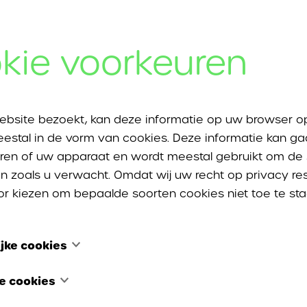
De ontstoppingsdienst van DVI Ontstop
kie voorkeuren
ontstoppen van
WC
of
toilet
ebsite bezoekt, kan deze informatie op uw browser o
ontstoppen van
gootsteen
o
estal in de vorm van cookies. Deze informatie kan ga
ren of uw apparaat en wordt meestal gebruikt om de s
ontstoppen van
afwasbak, 
n zoals u verwacht. Omdat wij uw recht op privacy re
or kiezen om bepaalde soorten cookies niet toe te sta
ontstoppen van
douches, le
jke cookies
ontstoppen van
regenputte
s zijn noodzakelijk om de website te laten functioner
he cookies
t uitgeschakeld worden in onze systemen. Ze worden e