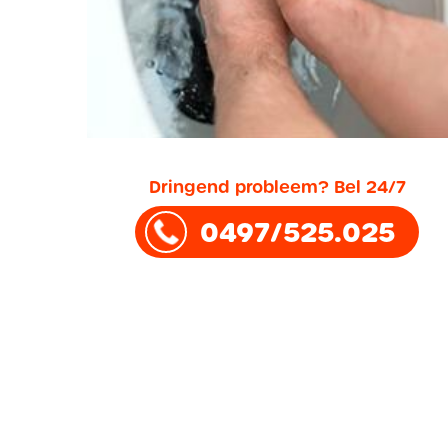
Dringend probleem? Bel 24/7
0497/525.025