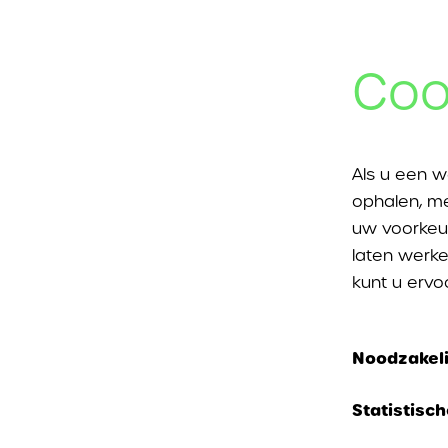
Coo
Als u een w
ophalen, me
uw voorkeu
laten werke
kunt u ervo
Noodzakeli
Deze cookie
Statistisc
kunnen nie