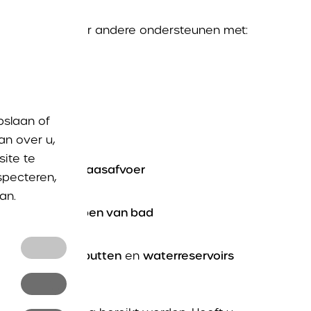
pingen kan onder andere ondersteunen met:
pslaan of
f
pompbak
an over u,
ite te
keuken
en
vatwaasafvoer
specteren,
an.
idingen
en
aflopen van bad
n
en
septische putten
en
waterreservoirs
en en
nkel