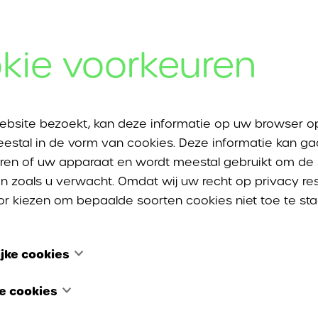
De ontstoppingsdienst van DVI Ontstop
kie voorkeuren
ontstoppen van
WC
of
toilet
ebsite bezoekt, kan deze informatie op uw browser o
ontstoppen van
gootsteen
o
estal in de vorm van cookies. Deze informatie kan ga
ren of uw apparaat en wordt meestal gebruikt om de s
ontstoppen van
afwasbak, 
n zoals u verwacht. Omdat wij uw recht op privacy re
or kiezen om bepaalde soorten cookies niet toe te sta
ontstoppen van
douches, le
jke cookies
ontstoppen van
regenputte
s zijn noodzakelijk om de website te laten functioner
he cookies
t uitgeschakeld worden in onze systemen. Ze worden e