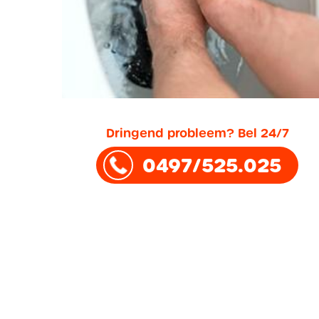
Dringend probleem? Bel 24/7
0497/525.025