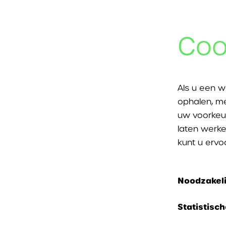
Coo
Als u een w
ophalen, me
uw voorkeu
laten werke
kunt u ervo
Noodzakeli
Deze cookie
Statistisc
kunnen nie