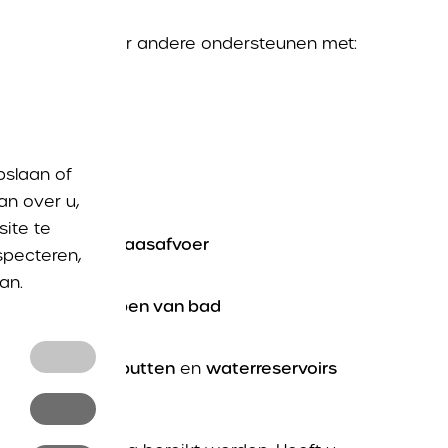
pingen kan onder andere ondersteunen met:
pslaan of
f
pompbak
an over u,
ite te
keuken
en
vatwaasafvoer
specteren,
an.
idingen
en
aflopen van bad
n
en
septische putten
en
waterreservoirs
en en
nkel