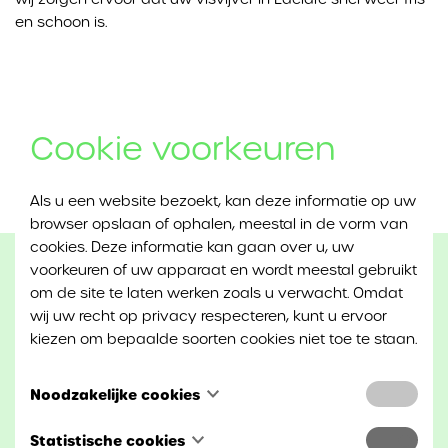
en schoon is.
Cookie voorkeuren
Als u een website bezoekt, kan deze informatie op uw
browser opslaan of ophalen, meestal in de vorm van
cookies. Deze informatie kan gaan over u, uw
voorkeuren of uw apparaat en wordt meestal gebruikt
om de site te laten werken zoals u verwacht. Omdat
wij uw recht op privacy respecteren, kunt u ervoor
kiezen om bepaalde soorten cookies niet toe te staan.
Expert in ontstopping, ruimen van
Noodzakelijke cookies
putten of camera inspectie nodig?
Deze cookies zijn noodzakelijk om de website te laten
Statistische cookies