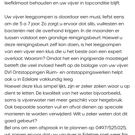
leefklimaat behouden en uw vijver in topconditie blijft.
Uw vijver leegpompen is daardoor een must, liefst eens
om de 5 a 7 jaar. Zo zorgt u ervoor dat slib, vuilresten en
bacteriën niet de overhand krijgen. In de maanden er
tussen volstaat een grondige reinigingsbeurt. Hoewel u
deze reinigingsbeurt zelf kan doen, is het leegpompen
van een vijver een klus die u het beste aan een expert
overlaat. Waarom? Omdat het een ingrijpende maatregel
betreft die veel invloed heeft op de biologie van uw vijver.
DVI Ontstoppingen Ruim- en ontstoppingswerken helpt
ook u in Edelare vakkundig leeg
Hoewel deze klus simpel lijkt, zijn er zeker zaken waar u op
dient te letten. De kwaliteit van het water bijvoorbeeld,
soms is vijverwater niet meer geschikt voor hergebruik.
Ook bepaalde soorten vuil en afval dienen op speciale
manieren te worden verwijderd. Wilt u zeker weten dat dit
goed gebeurt?
Bel ons om een afspraak in te plannen op 0497/525.025,
wij zorgen ervoor dat uw visvijver in Edelare snel weer fris